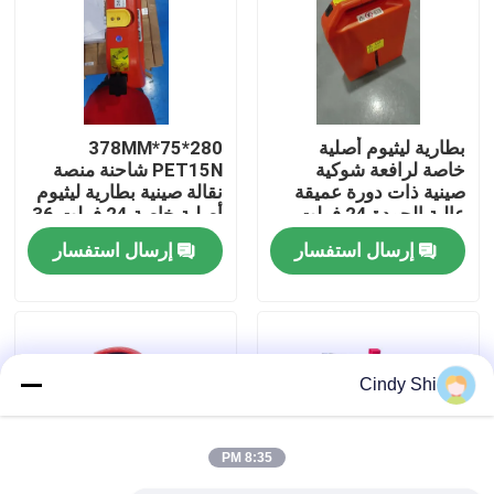
جولة في المعمل
رقابة جودة
بطارية ليثيوم أصلية
280*75*378MM
خاصة لرافعة شوكية
PET15N شاحنة منصة
صينية ذات دورة عميقة
نقالة صينية بطارية ليثيوم
اطلب اقتباس
عالية الجودة 24 فولت
أصلية خاصة 24 فولت 36
36 أمبير في الساعة
أمبير
إرسال استفسار
إرسال استفسار
لرافعة شوكية منصات
بطارية الليثيوم رافعة شوكية
نقالة PET15N
بطارية ليثيوم أيون رافعة شوكية كهربائية
Cindy Shi
48 فولت بطارية ليثيوم أيون لفورت
8:35 PM
بطارية شاحنة البليت