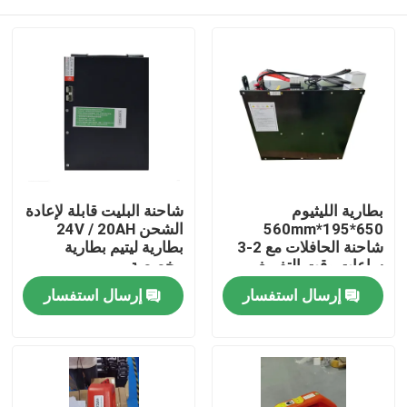
بطارية الليثيوم
شاحنة البليت قابلة لإعادة
650*195*560mm
الشحن 24V / 20AH
شاحنة الحافلات مع 2-3
بطارية ليتيم بطارية
ساعات وقت التفريغ
مخصصة
للعمليات
بيت
إرسال استفسار
إرسال استفسار
منتجات
معلومات عنا