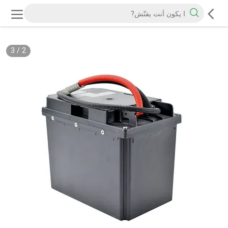
3
/
2