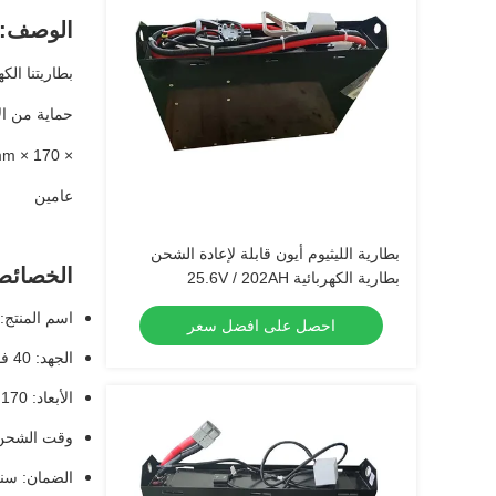
الوصف:
بطاريتنا ال
عامين
بطارية الليثيوم أيون قابلة لإعادة الشحن
الخصائص
بطارية الكهربائية 25.6V / 202AH
اسم المنتج: 
احصل على افضل سعر
الجهد: 40 فولت
الأبعاد: 170 × 170 × 550 مم
وقت الشحن: 3-5 سا
الضمان: سنت