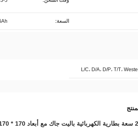
وقت الشحن:
3-5 ساعات
السعة:
6Ah
L/C، D/A، D/P، T/T، Wes
نتج
 * 550mm