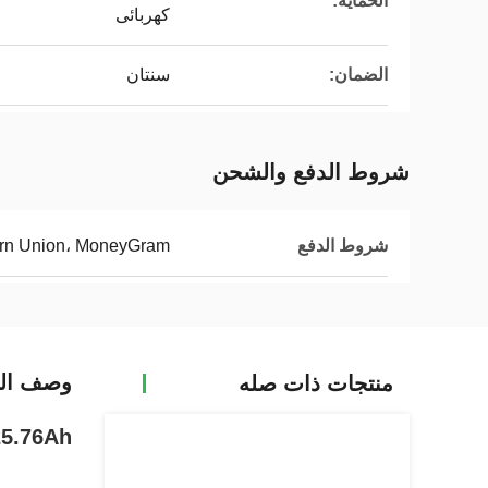
الحماية:
كهربائى
الضمان:
سنتان
شروط الدفع والشحن
شروط الدفع
tern Union، MoneyGram
وصف الم
منتجات ذات صله
25.76Ah سعة بطارية الكهربائية باليت جاك مع أبعاد 170 * 170