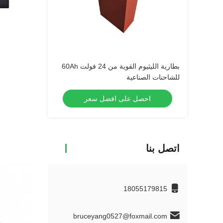
بطارية الليثيوم القوية من 24 فولت 60Ah
للشاحنات الصناعية
احصل على افضل سعر
اتصل بنا
18055179815
bruceyang0527@foxmail.com