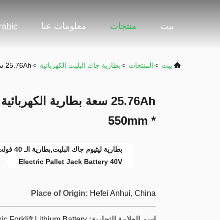
بيت
منتجات
معلومات عنا
rabic
بيت
>
المنتجات
>
بطارية جاك البليت الكهربائية
>
25.76Ah سعة بطارية الكهربائية باليت جاك مع أبعاد 170 * 170 * 550mm
* 550mm
بطارية ليثيوم جاك البليت,بطارية الـ 40 فولت كهربائية,بطارية الليثيوم 24 فولت باليت جاك
Electric Pallet Jack Battery 40V
Place of Origin:
Hefei Anhui, China
اسم العلامة التجارية:
ric Forklift Lithium Battery