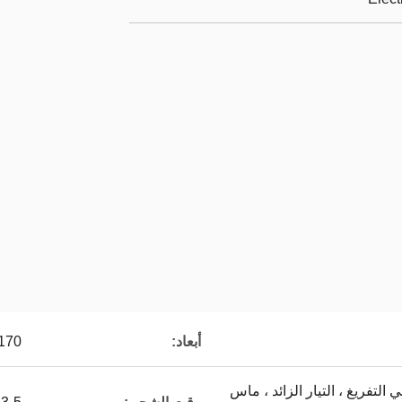
أبعاد:
170*170*550 مللي م
 التفريغ ، التيار الزائد ، ماس