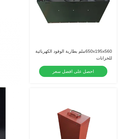
650x195x560ملم بطارية الوقود الكهربائية
للخزانات
احصل على افضل سعر