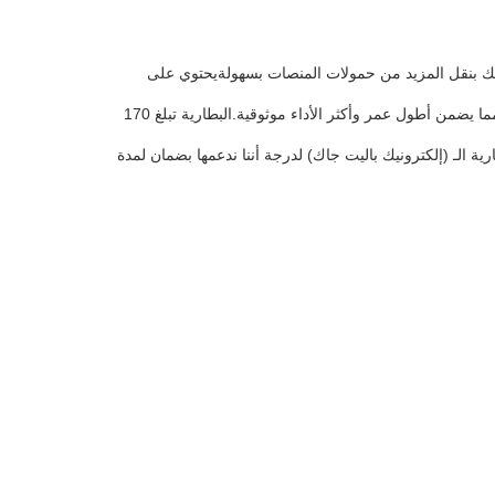
ح لك بنقل المزيد من حمولات المنصات بسهولةيحتوي على
حماية من الإفراط في الشحن، الإفراط في التفريغ، الإفراط في التيار، والدائرة القصيرة، مما يضمن أطول عمر وأكثر الأداء موثوقية.البطارية تبلغ 170
حن واثقون جداً من جودة بطارية الـ (إلكترونيك باليت جاك) لدرجة أننا ندعمها بضمان لمدة