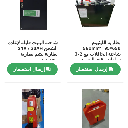
بطارية الليثيوم
شاحنة البليت قابلة لإعادة
650*195*560mm
الشحن 24V / 20AH
شاحنة الحافلات مع 2-3
بطارية ليتيم بطارية
ساعات وقت التفريغ
مخصصة
للعمليات
إرسال استفسار
إرسال استفسار
بيت
منتجات
معلومات عنا