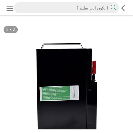
3
/
2