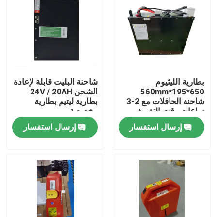
بطارية الليثيوم
شاحنة البليت قابلة لإعادة
650*195*560mm
الشحن 24V / 20AH
شاحنة الحافلات مع 2-3
بطارية ليتيم بطارية
ساعات وقت التفريغ
مخصصة
للعمليات
إرسال استفسار
إرسال استفسار
بيت
منتجات
معلومات عنا