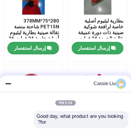
جولة في المعمل
بطارية ليثيوم أصلية
280*75*378MM
خاصة لرافعة شوكية
PET15N شاحنة منصة
صينية ذات دورة عميقة
نقالة صينية بطارية ليثيوم
رقابة جودة
عالية الجودة 24 فولت
أصلية خاصة 24 فولت 36
36 أمبير في الساعة
أمبير
إرسال استفسار
إرسال استفسار
لرافعة شوكية منصات
اطلب اقتباس
نقالة PET15N
بطارية الليثيوم رافعة شوكية
Cassie Liu
بطارية ليثيوم أيون رافعة شوكية كهربائية
5:19 PM
48 فولت بطارية ليثيوم أيون لفورت
Good day, what product are you looking 
for?
24V 40AH Pallet Truck
40AH سعة 24 فولت
بطارية شاحنة البليت
Lithium Battery
فولت شاحنة الحمولة