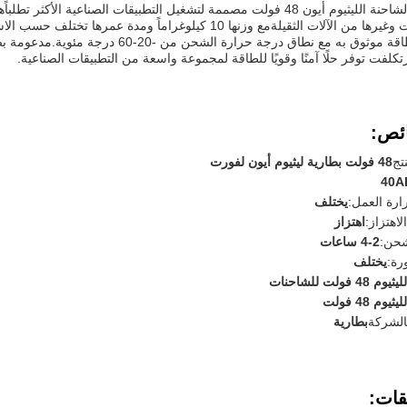
للشاحنات وغيرها من الآلات الثقيلةمع وزنها 10 كيلوغراماً و
تكلفت توفر حلًا آمنًا وقويًا للطاقة لمجموعة واسعة من التطبيقات الصناعية.
ئص:
تج
48 فولت بطارية ليثيوم أيون لفورت
40A
رة العمل:
يختلف
لاهتزاز:
اهتزاز
حن:
2-4 ساعات
رة:
يختلف
4 فولت للشاحنات
وم 48 فولت
الشركة
بطارية
قات: