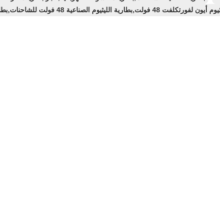
 فولت,بطارية الليثيوم الصناعية 48 فولت للشاحنات,بطارية الليثيوم للشاحنات