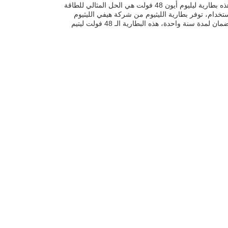
بطارية الشاحنة الليثيوم أيون 48 فولت مصممة لتشغيل التطبيقات الصناعية الأكثر تطلباًهذه بطارية ليليوم أيون 48 فولت هي الحل المثالي للطاقة
مدة عمرها تختلف حسب الاستخدام، توفر بطارية الليثيوم من شركة هيفي الليثيوم
مصدر طاقة موثوق به مع نطاق درجة حرارة الشحن من -20-60 درجة مئوية.مدعومة بضمان لمدة سنة واحدة، هذه البطارية الـ 48 فولت ليتيم