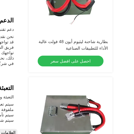
الدعم
دعم تقني و
بطارية شاحنة ليثيوم أيون 48 فولت عالية
قد تواجه
فريق الد
الأداء للتطبيقات الصناعية
ذلك، نحن
احصل على افضل سعر
في شركتن
التعبئ
التعبئة وا
ملفوفة ف
سيتم تأ
سيتم شحن
العلامات