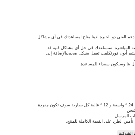
ثيوم أيون فورتكلفتفريق الدعم الفني ذو الخبرة لدينا متاح لمساعدتك في أي مشاكل
لدردشة المباشرة. سنساعدك في حل أي مشاكل فنية قد
ا.نحن نقدم أيضا خدمات التثبيت والصيانة لضمان بطارية الـ 48 فولت ليتيم أيون فورتكلفت تعمل بشكل صحيحبالإضافة إلى
.
ال بنا وسنكون سعداء للمساعدة.
سيتم تعبئة بطارية الـ 48 فولت ليثيوم أيون فورك فليفت في صندوق بأبعاد: 48 ′′ طويلة، 24 ′′ واسعة و 12 ′′ عالية.كل بطارية سوف تكون مفردة
لشحن
ات المرسل.
مين الطرد على القيمة الكاملة للمنتج.
 الشوكية