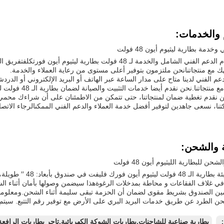
 والخدمات:
خدمة بطارية ليثيوم أيون 48 فولت
نحن نقدم الدعم الفني الشامل والخدمة لـ 48 فولت بطارية لي
ك مع منتجاتنانحن ملتزمون بتوفير أعلى مستوى من رعاية العملاء والخدمة.
عم الفني لدينا متاح على مدار الساعة عبر الهاتف أو البريد الإلكتروني أو ا
تواجهك مع منتجاتن
 نقدم تغطية ضمان لمنتجاتنا، حتى تتمكن من الاطمئنان على أن شراءك محمي
ا، نسعى جاهدين لتوفير أفضل خدمة العملاء والدعم الفني الممكنالرجاء الاتص
ة والشحن:
لشحن للبطارية الليثيوم أيون 48 فولت
ي غلاف الفقاعات و محاطة بمدخلات الرغوةهذا سيضمن وصولها بأمان أثناء ا
مين الصندوق بشريط مقوى لضمان أن الحزمة تبقى سليمة أثناء الشحن.ومعلوم
 الطرد عن طريق خدمات البريد البري على الأرض مع توفير رقم التتبع. سيتم تأ
：
بطارية صناعية للشاحنات,بطاريات الشوكة الكهربائية,تاجر بطاريات الرافعة