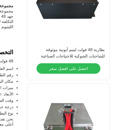
مجموعة بطا
جهد 48 فولت عالي الجودة، حياة دورة طويلة ووقت إعادة الشحن من 2-4 ساعات.
الليثيوم الكهربائية 48V 40AH هي الخيار المثالي لأي تط
بطارية 48 فولت ليتيم أيونية موثوقة
التخص
للشاحنات الشوكية للاحتياجات الصناعية
48 فولت بطارية ليثيوم أيون لفورت
احصل على افضل سعر
اسم العل
رقم الطراز: H
مكان الم
ميزات ال
الأبعاد: 165x215x480mm
وقت الشحن: 2
درجة حرارة
نوع البطا
نحن نقدم ب
أعلى معا