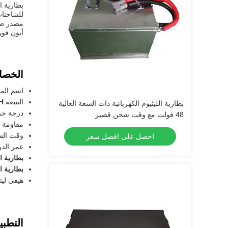
أيون فور
الخصا
اسم المن
السعة:
H
بطارية الليثيوم الكهربائية ذات السعة العالية
درجة حرا
48 فولت مع وقت شحن قصير
مقاومة ا
وقت الش
احصل على افضل سعر
عمر الدو
بطارية الليثيوم 8
بطارية الليثي
هيفي ليت
التطبي