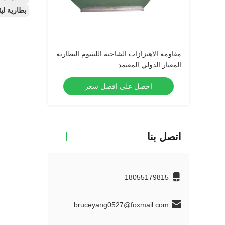
بطارية ليثيوم أيون لفورتكلفت 48
مقاومة الاهتزازات الشاحنة الليثيوم البطارية
المعيار الدولي المعتمد
احصل على افضل سعر
اتصل بنا
18055179815
bruceyang0527@foxmail.com