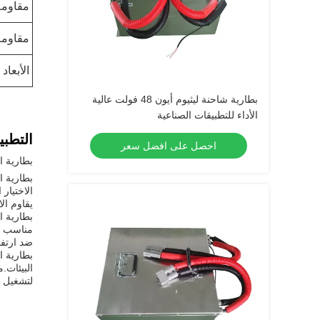
مقاومة
مقاومة 
الأبعاد
بطارية شاحنة ليثيوم أيون 48 فولت عالية
الأداء للتطبيقات الصناعية
التطبي
احصل على افضل سعر
بطارية اللي
الاختيار
يقاوم ال
بطارية ا
مناسب لت
ضد ارتفا
بطارية ا
البيئات.م
لتشغيل شركة الليث