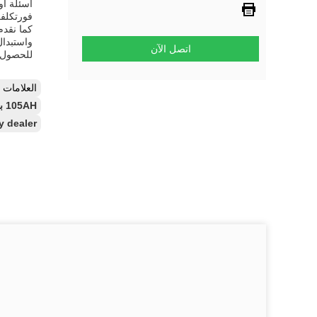
فورتكلف
واستبدال 
اتصل الآن
للحصول ع
العلامات
105AH بطارية ليليوم أيون 48 فولت للشاحنة,بطارية ليثيون الليثيوم 48 فولت,بطارية ليثيوم أيونية للشاحنات الكهربائية المقاومة للماء
ry dealer