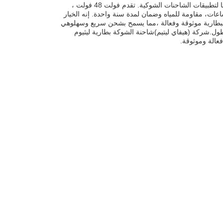
بطارية ليثيوم أيون فوركليفت هي بطارية عالية الأداء مصممة خصيصًا لتطبيقات الشاحنات الشوكية. تقدم فولت 48 فولت ،
عة درجات حرارة الشحن من -20-60 درجة مئوية ،وقت إعادة الشحن من 2-4 ساعات، مقاومة للمياه وضمان لمدة سنة واحدة. إنه الخيار
ه البطارية موثوقة وفعالة ،مما يسمح بشحن سريع وسهلوهي
طول.
شركة (هيفاي ليتيم)
شاحنة الشوكة بطارية ليثيوم
عالة وموثوقة.