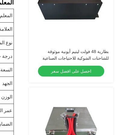
المعلم
المعلم
العلامة
نوع الم
بطارية 48 فولت ليتيم أيونية موثوقة
درجة ح
للشاحنات الشوكية للاحتياجات الصناعية
السعة
احصل على افضل سعر
الجهد
الوزن
عمر ال
الضمان