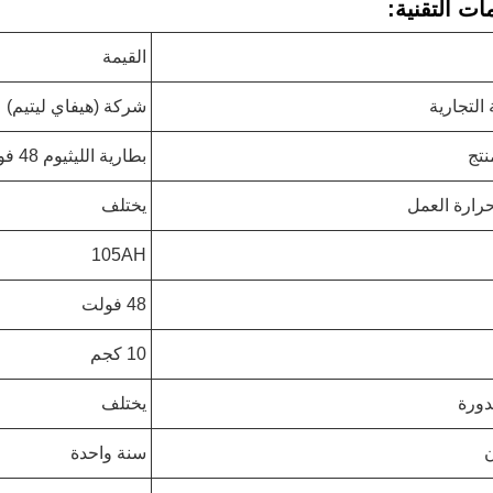
ات التقنية:
القيمة
 التجارية
شركة (هيفاي ليتيم)
نتج
بطارية الليثيوم 48 فولت
رارة العمل
يختلف
105AH
48 فولت
10 كجم
دورة
يختلف
سنة واحدة