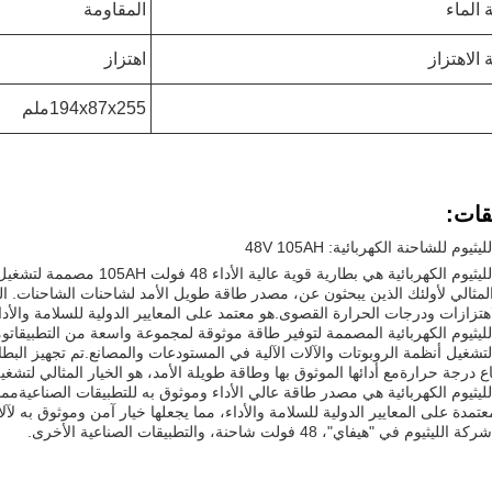
 الماء
المقاومة
الاهتزاز
اهتزاز
194x87x255ملم
قات:
ثيوم للشاحنة الكهربائية: 48V 105AH
بطارية الليثيوم الكهربائية هي 
 المثالي لأولئك الذين يبحثون عن، مصدر طاقة طويل الأمد لشاحنات الشاحنات. 
اهتزازات ودرجات الحرارة القصوى.هو معتمد على المعايير الدولية للسلامة والأداء
لليثيوم الكهربائية المصممة لتوفير طاقة موثوقة لمجموعة واسعة من التطبيقاتو
شغيل أنظمة الروبوتات والآلات الآلية في المستودعات والمصانع.تم تجهيز البطا
ع درجة حرارةمع أدائها الموثوق بها وطاقة طويلة الأمد، هو الخيار المثالي لتشغي
لليثيوم الكهربائية هي مصدر طاقة عالي الأداء وموثوق به للتطبيقات الصناعيةمم
عتمدة على المعايير الدولية للسلامة والأداء، مما يجعلها خيار آمن وموثوق به لآلا
يوم في "هيفاي"، 48 فولت شاحنة، والتطبيقات الصناعية الأخرى.