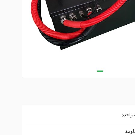
واحدة
اومة