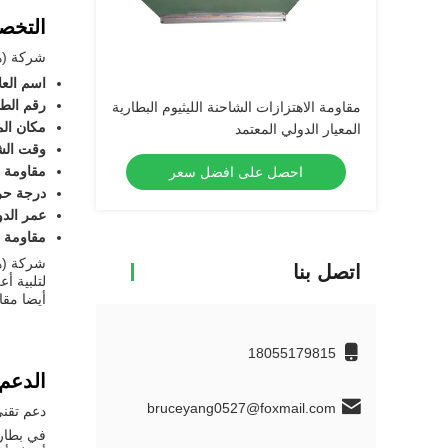
التخص
شركة (هي
اسم العل
رقم الطر
مقاومة الاهتزازات الشاحنة الليثيوم البطارية
مكان الم
المعيار الدولي المعتمد
وقت ال
مقاومة ا
احصل على افضل سعر
درجة حر
عمر الدو
مقاومة ا
شركة (هي
اتصل بنا
أيضا مقا
18055179815
الدعم
bruceyang0527@foxmail.com
دعم تقني و