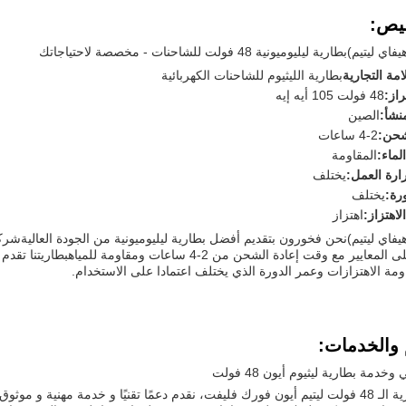
يص:
فاي ليتيم)
بطارية ليليوميونية 48 فولت للشاحنات - مخصصة لاحتياجاتك
امة التجارية
بطارية الليثيوم للشاحنات الكهربائية
از:
48 فولت 105 أيه إيه
نشأ:
الصين
شحن:
2-4 ساعات
لماء:
المقاومة
ارة العمل:
يختلف
رة:
يختلف
لاهتزاز:
اهتزاز
فاي ليتيم)
نحن فخورون بتقديم أفضل بطارية ليليوميونية من الجودة العالية
شركة
لتلبية أعلى المعايير مع وقت إعادة الشحن من 2-4 ساعات ومق
ومة الاهتزازات وعمر الدورة الذي يختلف اعتمادا على الاستخدام.
 والخدمات:
خدمة بطارية ليثيوم أيون 48 فولت
في بطارية الـ 48 فولت ليتيم أيون فورك فليفت، نقدم دعمًا تقنيًا و خدمة مهنية و 