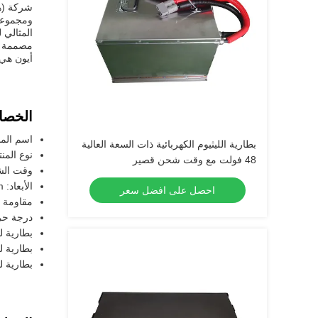
شركة (هي
المثالي 
مصممة أي
أيون هي 
الخصا
اسم المنتج
بطارية الليثيوم الكهربائية ذات السعة العالية
نوع المنت
48 فولت مع وقت شحن قصير
وقت الشحن: 2
الأبعاد: 194x87x255mm
احصل على افضل سعر
مقاومة ا
درجة حرا
بطارية ليثيو
بطارية ليلي
بطارية ليثيو