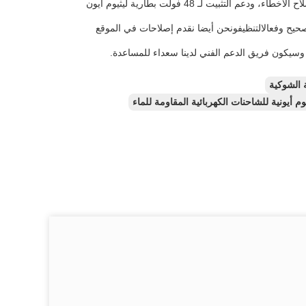
أسئلة أو مخاوف قد يكون لديك حول منتجاتنانحن نقدم معلومات شاملة عن المنتج، وإصلاح الأخطاء، ودعم التثبيت لـ 48 فولت بطارية ليثيوم أيون
ة الشاحنة الليثيوم أيون 48 فولت تعمل بشكل صحيح وفعالالتنظيفونحن أيضا نقدم إصلاحات في الموقع
وسيكون فريق الدعم الفني لدينا سعداء للمساعدة.
 الشوكية