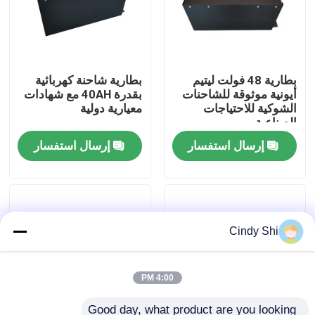
جولة في المعمل
بطارية 48 فولت ليتيم
بطارية شاحنة كهربائية
رقابة جودة
أيونية موثوقة للشاحنات
بقدرة 40AH مع شهادات
الشوكية للاحتياجات
معيارية دولية
الصناعية
اطلب اقتباس
إرسال استفسار
إرسال استفسار
بطارية الليثيوم رافعة شوكية
بطارية ليثيوم أيون رافعة شوكية كهربائية
Cindy Shi
48 فولت بطارية ليثيوم أيون لفورت
4:00 PM
بطارية شاحنة البليت
Good day, what product are you looking 