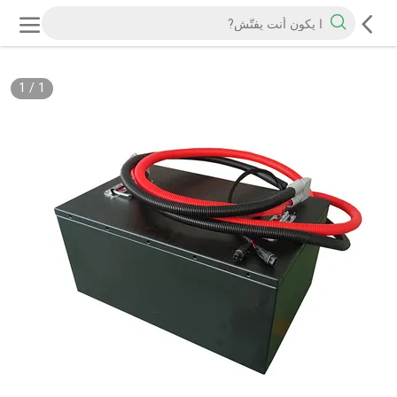
1
/
1