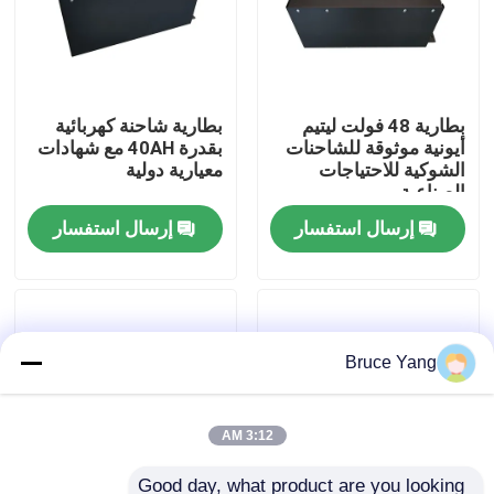
جولة في المعمل
بطارية 48 فولت ليتيم
بطارية شاحنة كهربائية
رقابة جودة
أيونية موثوقة للشاحنات
بقدرة 40AH مع شهادات
الشوكية للاحتياجات
معيارية دولية
الصناعية
اطلب اقتباس
إرسال استفسار
إرسال استفسار
بطارية الليثيوم رافعة شوكية
بطارية ليثيوم أيون رافعة شوكية كهربائية
Bruce Yang
48 فولت بطارية ليثيوم أيون لفورت
3:12 AM
بطارية شاحنة البليت
Good day, what product are you looking 