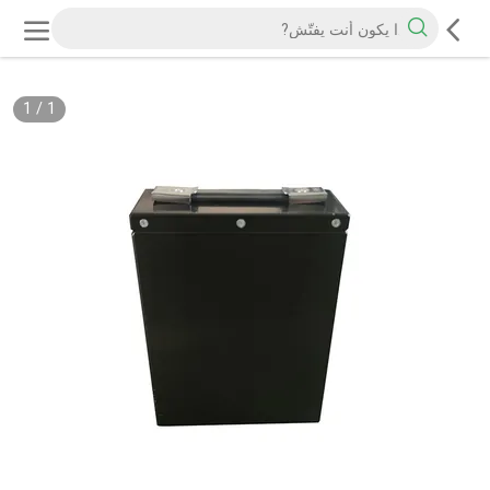
1
/
1