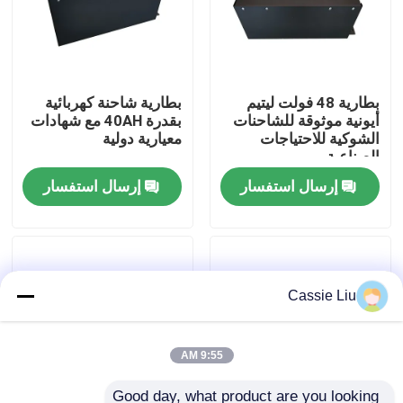
جولة في المعمل
بطارية 48 فولت ليتيم
بطارية شاحنة كهربائية
رقابة جودة
أيونية موثوقة للشاحنات
بقدرة 40AH مع شهادات
الشوكية للاحتياجات
معيارية دولية
الصناعية
اطلب اقتباس
إرسال استفسار
إرسال استفسار
بطارية الليثيوم رافعة شوكية
بطارية ليثيوم أيون رافعة شوكية كهربائية
Cassie Liu
48 فولت بطارية ليثيوم أيون لفورت
9:55 AM
بطارية شاحنة البليت
Good day, what product are you looking 