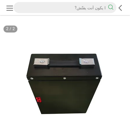
2
/
2