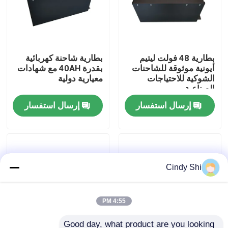
جولة في المعمل
بطارية 48 فولت ليتيم
بطارية شاحنة كهربائية
رقابة جودة
أيونية موثوقة للشاحنات
بقدرة 40AH مع شهادات
الشوكية للاحتياجات
معيارية دولية
الصناعية
اطلب اقتباس
إرسال استفسار
إرسال استفسار
بطارية الليثيوم رافعة شوكية
بطارية ليثيوم أيون رافعة شوكية كهربائية
Cindy Shi
48 فولت بطارية ليثيوم أيون لفورت
4:55 PM
بطارية شاحنة البليت
Good day, what product are you looking 