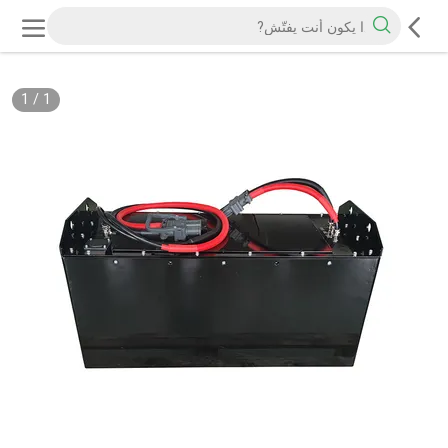
1
/
1