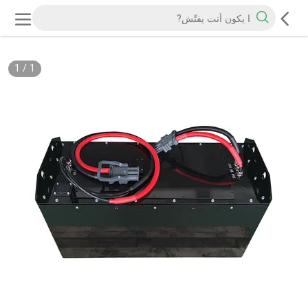
1
/
1