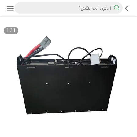
1
/
1