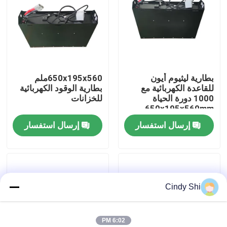
جولة في المعمل
رقابة جودة
بطارية ليثيوم أيون
650x195x560ملم
للقاعدة الكهربائية مع
بطارية الوقود الكهربائية
اطلب اقتباس
1000 دورة الحياة
للخزانات
650x195x560mm
إرسال استفسار
إرسال استفسار
بطارية الليثيوم رافعة شوكية
بطارية ليثيوم أيون رافعة شوكية كهربائية
Cindy Shi
48 فولت بطارية ليثيوم أيون لفورت
بطارية شاحنة البليت
6:02 PM