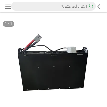
1
/
1