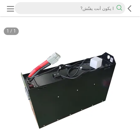
1
/
1