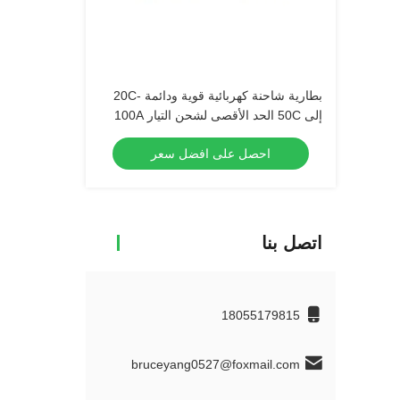
بطارية شاحنة كهربائية قوية ودائمة -20C
إلى 50C الحد الأقصى لشحن التيار 100A
احصل على افضل سعر
اتصل بنا
18055179815
bruceyang0527@foxmail.com