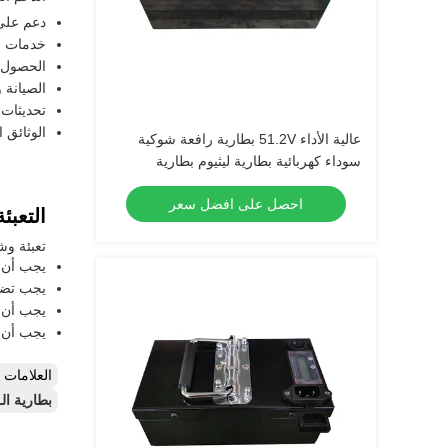
دعم على 
خدمات ش
الحصول 
الصيانة 
تحديثات 
الوثائق 
عالية الأداء 51.2V بطارية رافعة شوكية
سوداء كهربائية بطارية ليثيوم بطارية
LiFePO4
احصل على افضل سعر
التعبئ
تعبئة وش
يجب أن ت
يجب تضمي
يجب أن تك
يجب أن 
العلامات
بطارية الـ ODM لليثيوم أيون لفيلكفورت,بطارية ليثيوم أيون 200 كجم للشاحنات الشوكية,بطارية الليثيو