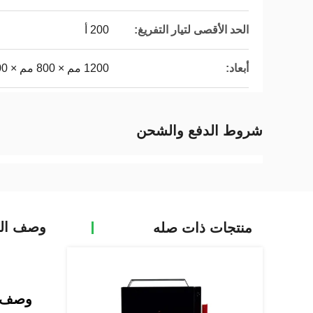
الحد الأقصى لتيار التفريغ:
200 أ
أبعاد:
1200 مم × 800 مم × 800 مم
شروط الدفع والشحن
وصف الم
منتجات ذات صله
وصف ا