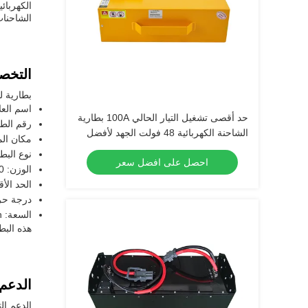
الكهربائ
الشاحنات
التخص
بطارية ل
اسم العلا
حد أقصى تشغيل التيار الحالي 100A بطارية
رقم الطراز: AH
الشاحنة الكهربائية 48 فولت الجهد لأفضل
مكان الم
أداء
نوع البطا
احصل على افضل سعر
الوزن: 200 كجم
الحد الأقص
درجة حرارة ا
السعة: 272Ah
هذه البط
الدعم
الدعم ال