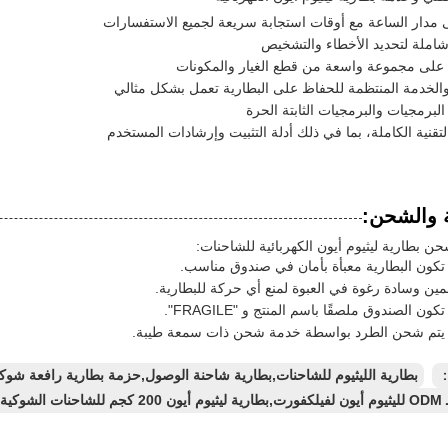
مدار الساعة مع أوقات استجابة سريعة لجميع الاستفسارات
املة لتحديد الأخطاء والتشخيص
على مجموعة واسعة من قطع الغيار والمكونات
والخدمة المنتظمة للحفاظ على البطارية تعمل بشكل مثالي
البرمجيات والبرمجيات الثابتة الحرة
التقنية الكاملة، بما في ذلك أدلة التثبيت وإرشادات المستخدم
ة والشحن:
حن بطارية ليثيوم أيون الكهربائية للشاحنات:
كون البطارية معبأة بأمان في صندوق مناسب.
ن وسادة رغوة في العبوة لمنع أي حركة للبطارية.
ون الصندوق ملصقًا باسم المنتج و "FRAGILE".
يتم شحن الطرد بواسطة خدمة شحن ذات سمعة طيبة.
：
بطارية الليثيوم للشاحنات,بطارية شاحنة الوصول,حزمة بطارية رافعة شوك
م أيون ODM