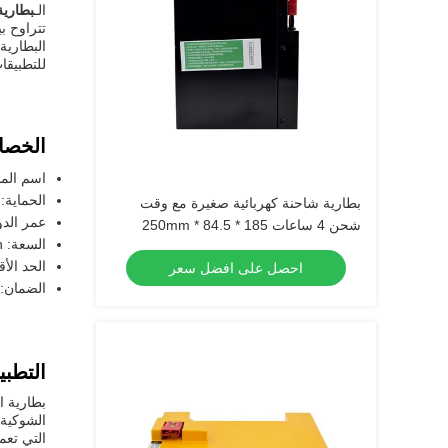
الـ
بطارية 
البطارية ي
للتطبيقا
الخصا
اسم المن
الحماية: 
بطارية شاحنة كهربائية صغيرة مع وقت
عمر الدورة: 00
شحن 4 ساعات 185 * 84.5 * 250mm
السعة: 272Ah
الحد الأق
احصل على افضل سعر
الضمان: 
التطبي
بطارية ا