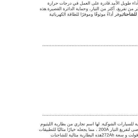
داء طويل الأمد.قادرة على العمل في درجات حرارة
مضغوط، أكثر من تفريغ، أكثر من التيار، وحماية الدائرة القصيرة.هذه
 للشاحنات
يوفر أداءً موثوقًا وموفرًا للطاقة الكهربائية
ية للسيارات الشوكية. لها اسم تجاري من بطارية الليثيوم
الشوكية الكهربائية، ورقم الطراز 25.6V272AH،وهو مصنوع في الصينيحتوي على حد أقصى لتفريغ التيار 200A ، مما يجعله خيارًا مثاليًا للتطبيقات
التي تعمل بالكهرباء. هذه البطارية الليثيوم أيون قوية بما فيه الكفاية لتوفير فولتاج 25.6 فولت و سعة 272Ahهذه البطارية مثالية للشاحنات