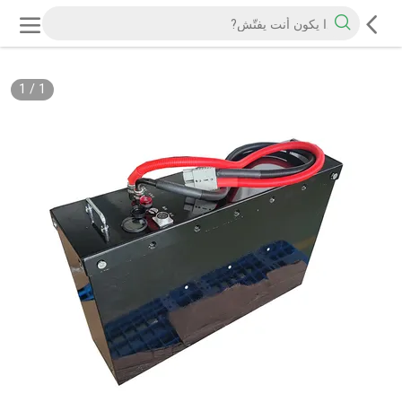
1
/
1