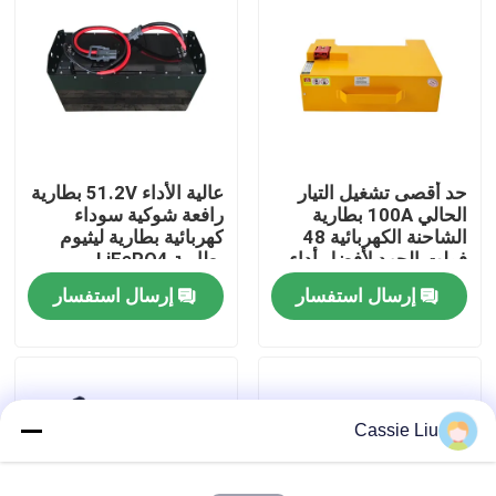
جولة في المعمل
رقابة جودة
حد أقصى تشغيل التيار
عالية الأداء 51.2V بطارية
اطلب اقتباس
الحالي 100A بطارية
رافعة شوكية سوداء
الشاحنة الكهربائية 48
كهربائية بطارية ليثيوم
فولت الجهد لأفضل أداء
بطارية LiFePO4
بطارية الليثيوم رافعة شوكية
إرسال استفسار
إرسال استفسار
بطارية ليثيوم أيون رافعة شوكية كهربائية
48 فولت بطارية ليثيوم أيون لفورت
Cassie Liu
بطارية شاحنة البليت