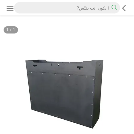
1
/
1