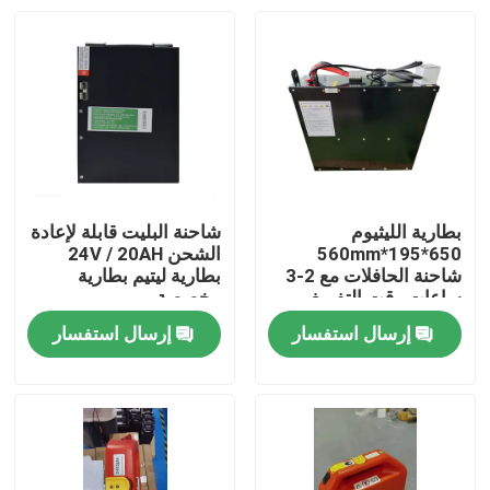
بطارية الليثيوم
شاحنة البليت قابلة لإعادة
650*195*560mm
الشحن 24V / 20AH
شاحنة الحافلات مع 2-3
بطارية ليتيم بطارية
ساعات وقت التفريغ
مخصصة
للعمليات
إرسال استفسار
إرسال استفسار
بيت
منتجات
معلومات عنا