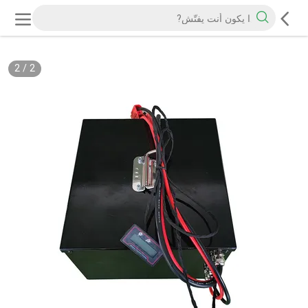
2
/
2