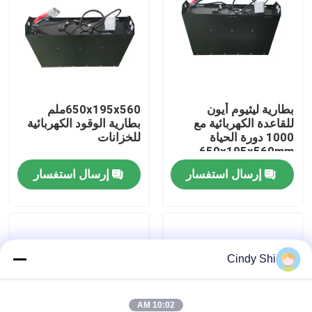
جولة في المعمل
رقابة جودة
بطارية ليثيوم أيون
650x195x560ملم
للقاعدة الكهربائية مع
بطارية الوقود الكهربائية
اطلب اقتباس
1000 دورة الحياة
للخزانات
650x195x560mm
بطارية الليثيوم رافعة شوكية
إرسال استفسار
إرسال استفسار
بطارية ليثيوم أيون رافعة شوكية كهربائية
Cindy Shi
48 فولت بطارية ليثيوم أيون لفورت
بطارية شاحنة البليت
10:02 AM