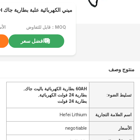
ميني الكهربائية علبة بطارية جاك 24V 60AH ل EPT20
MOQ：قابل للتفاوض
الأسعا
افضل سعر
منتوج وصف
60AH بطارية الكهربائية باليت جاك
,
تسليط الضوء:
بطارية 24 فولت الكهربائية
,
بطارية 24 فولت
اسم العلامة التجارية
Hefei Lithium
الأسعار
negotiable