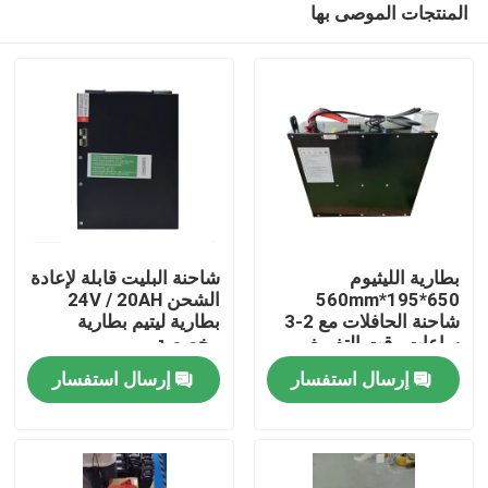
المنتجات الموصى بها
بطارية الليثيوم
شاحنة البليت قابلة لإعادة
650*195*560mm
الشحن 24V / 20AH
شاحنة الحافلات مع 2-3
بطارية ليتيم بطارية
ساعات وقت التفريغ
مخصصة
بيت
للعمليات
إرسال استفسار
إرسال استفسار
منتجات
معلومات عنا