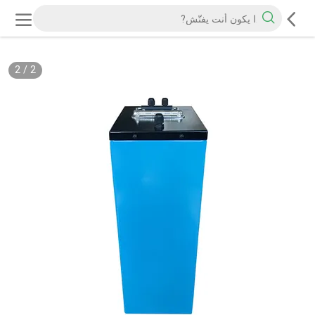
2
/
2