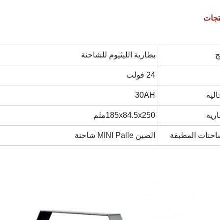
تجات
ج
بطارية الليثيوم للشاحنة
24 فولت
الية
30AH
رية
185x84.5x250ملم
احنات المطبقة
الصين MINI Palle شاحنة