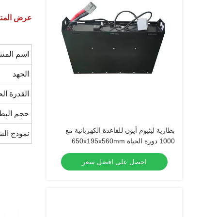
عرض المن
اسم المنت
الجهد
القدرة الح
حجم البطا
بطارية ليثيوم أيون للقاعدة الكهربائية مع
نموذج الش
1000 دورة الحياة 650x195x560mm
احصل على افضل سعر