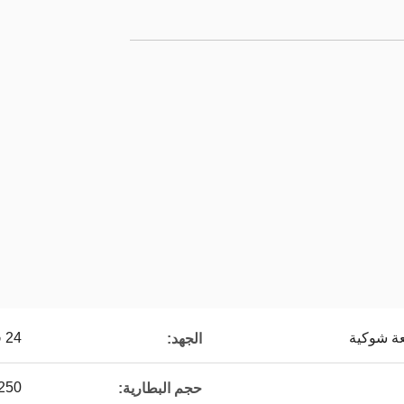
عة شوكية
24 فولت
الجهد:
x250
حجم البطارية: