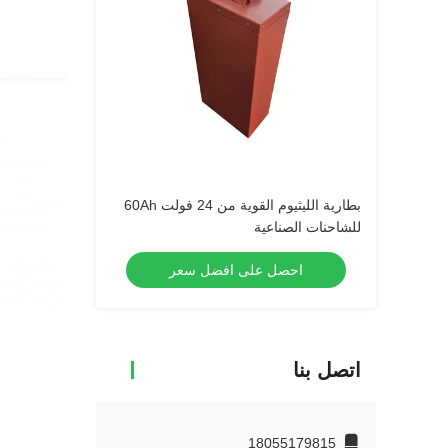
بطارية الليثيوم القوية من 24 فولت 60Ah
للشاحنات الصناعية
احصل على افضل سعر
اتصل بنا
18055179815