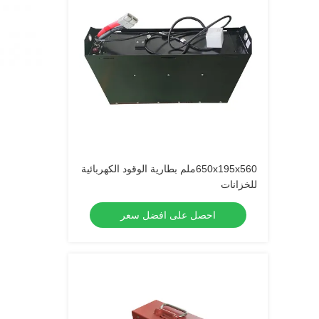
650x195x560ملم بطارية الوقود الكهربائية
للخزانات
احصل على افضل سعر