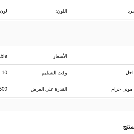
رة
لون 
اللون:
able
الأسعار
اخل
7-10 أي
وقت التسليم
 موني جرام
500 قطعة في اليو
القدرة على العرض
نتج