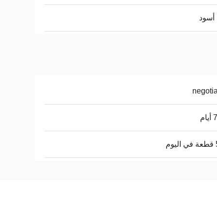
أسود
negoti
ام
م