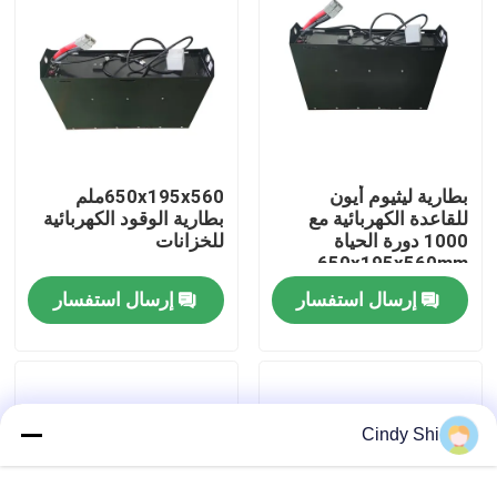
جولة في المعمل
رقابة جودة
بطارية ليثيوم أيون
650x195x560ملم
اطلب اقتباس
للقاعدة الكهربائية مع
بطارية الوقود الكهربائية
1000 دورة الحياة
للخزانات
650x195x560mm
بطارية الليثيوم رافعة شوكية
إرسال استفسار
إرسال استفسار
بطارية ليثيوم أيون رافعة شوكية كهربائية
48 فولت بطارية ليثيوم أيون لفورت
Cindy Shi
بطارية شاحنة البليت