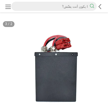
3
/
2