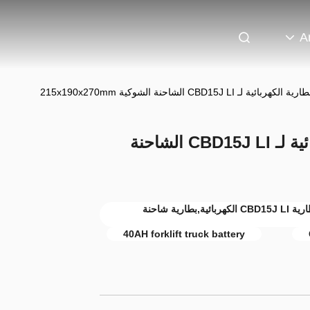
A
25.6 فولت 40AH بطارية الكهربائية لـ CBD15J LI الشاحنة
بطارية 40AH الكهربائية لمقبض الحافلات,بطارية CBD15J LI الكهربائية,بطارية شاحنة
40AH forklift truck battery