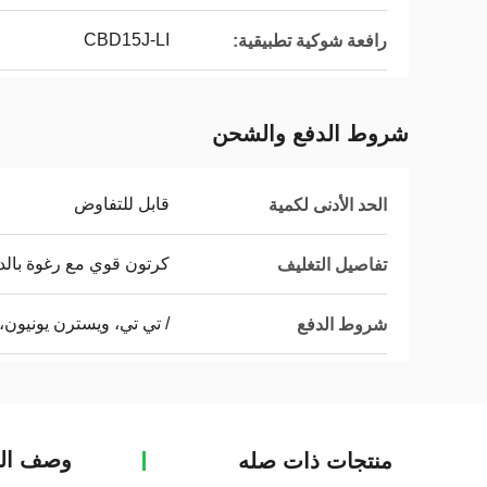
CBD15J-LI
رافعة شوكية تطبيقية:
شروط الدفع والشحن
قابل للتفاوض
الحد الأدنى لكمية
كرتون قوي مع رغوة بالد
تفاصيل التغليف
/ تي تي، ويسترن يونيون،
شروط الدفع
وصف الم
منتجات ذات صله