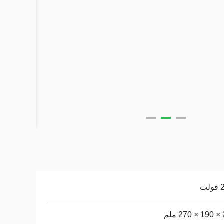
لت
لم