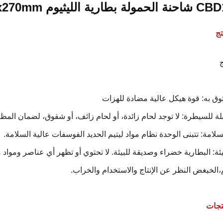
يوم 25.6V 40AH 215x190x270mm
ج
ج
بيئة: البطارية خضراء وصديقة للبيئة. لا تحتوي أو تظهر أي عناصر وموا
،الخبغض النظر عن الإنتاج والاستخدام والخراب.
تجات