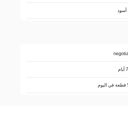
أسود
negoti
ام
م