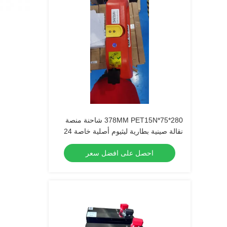
280*75*378MM PET15N شاحنة منصة
نقالة صينية بطارية ليثيوم أصلية خاصة 24
فولت 36 أمبير
احصل على افضل سعر