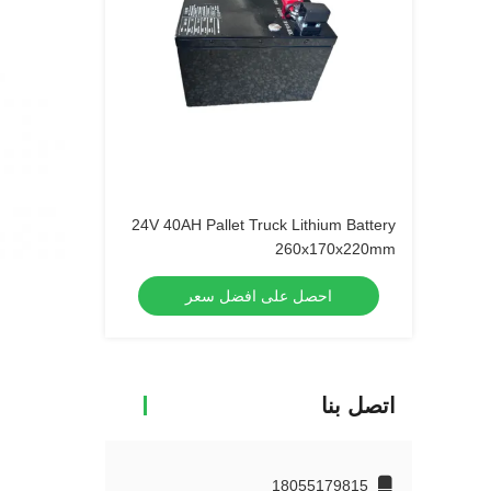
24V 40AH Pallet Truck Lithium Battery
260x170x220mm
احصل على افضل سعر
اتصل بنا
18055179815