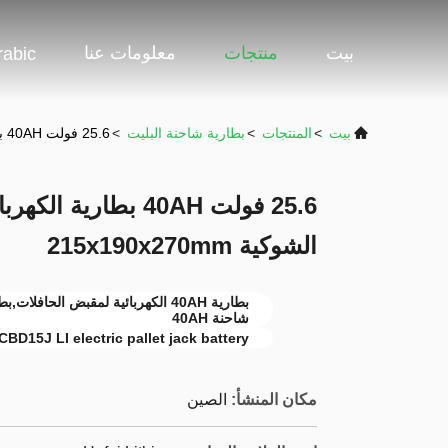
بيت
منتجات
معلومات عنا
rabic
بيت
>
المنتجات
>
بطارية شاحنة البليت
>
25.6 فولت 40AH بطارية الكهربائية لـ CBD15J LI الشاحنة الشوكية 215x190x270mm
الشوكية 215x190x270mm
شاحنة 40AH
CBD15J LI electric pallet jack battery
مكان المنشأ:
الصين