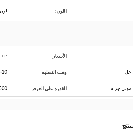
لون 
اللون:
able
الأسعار
اخل
7-10 أي
وقت التسليم
 موني جرام
500 قطعة في اليو
القدرة على العرض
نتج