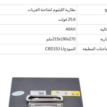
ج
بطارية الليثيوم لشاحنة العربات
25.6 فولت
الية
40AH
رية
215x190x270
ملم
احنات المطبقة
النموذج
CBD15J-LI