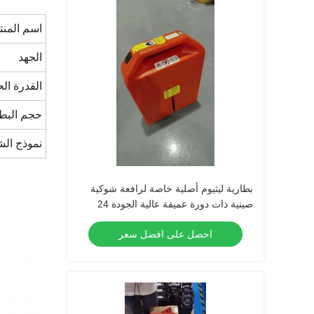
اسم المنت
الجهد
القدرة الح
حجم البطا
نموذج الش
بطارية ليثيوم أصلية خاصة لرافعة شوكية
صينية ذات دورة عميقة عالية الجودة 24
فولت 36 أمبير في الساعة لرافعة شوكية
احصل على افضل سعر
منصات نقالة PET15N