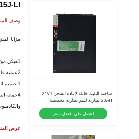
CBD15J-LI شاحنة الحمولة بطارية الليث
وصف المنت
مزايا المنت
1هيكل موثوق به: قوة هيكل عالية مضادة للهزات
2عملية قابلة للسيطرة: لا توجد لحام زائدة، أو لحام زائف، أو شقوق، لضمان المظهر المثالي لحزمة البطارية.
3تصميم السلامة: تتبنى الوحدة نظام مواد ليتيم الحديد الفوسفات عالية السلامة.
شاحنة البليت قابلة لإعادة الشحن 24V /
4حماية ال
20AH بطارية ليتيم بطارية مخصصة
والكادميوم
احصل على افضل سعر
عرض المن