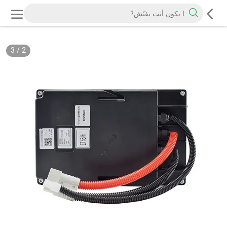
3
/
2