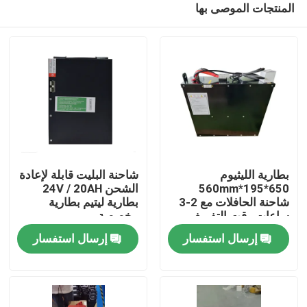
المنتجات الموصى بها
بطارية الليثيوم
شاحنة البليت قابلة لإعادة
650*195*560mm
الشحن 24V / 20AH
شاحنة الحافلات مع 2-3
بطارية ليتيم بطارية
ساعات وقت التفريغ
مخصصة
بيت
للعمليات
إرسال استفسار
إرسال استفسار
منتجات
معلومات عنا