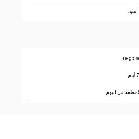
أسود
negoti
ام
م