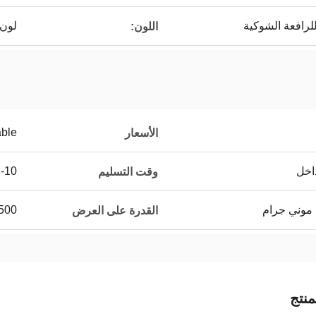
للرافعة الشوكية
لون 
اللون:
able
الأسعار
اخل
7-10 أي
وقت التسليم
 موني جرام
500 قطعة في اليو
القدرة على العرض
نتج