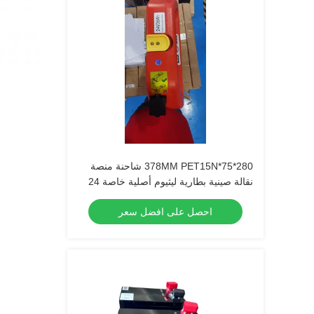
280*75*378MM PET15N شاحنة منصة
نقالة صينية بطارية ليثيوم أصلية خاصة 24
فولت 36 أمبير
احصل على افضل سعر