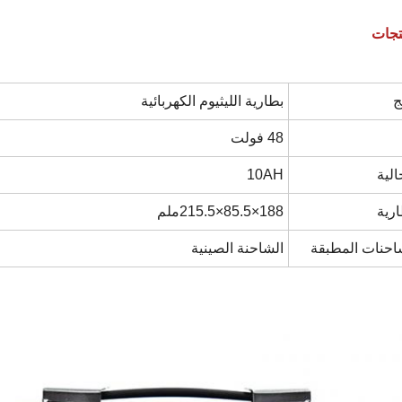
تجات
ج
بطارية الليثيوم الكهربائية
48 فولت
الية
10AH
رية
188×85.5×215.5ملم
احنات المطبقة
الشاحنة الصينية