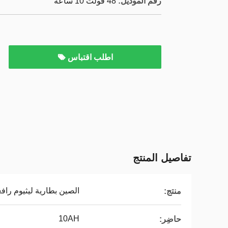
رقم الموديل:
48 فولت 10 ساعة
اطلب اقتباس
تفاصيل المنتج
الصين بطارية ليثيوم راف
منتج:
10AH
حاضِر: