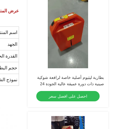
عرض المن
اسم المنت
الجهد
القدرة الح
حجم البطا
بطارية ليثيوم أصلية خاصة لرافعة شوكية
نموذج الش
صينية ذات دورة عميقة عالية الجودة 24
فولت 36 أمبير في الساعة لرافعة شوكية
احصل على افضل سعر
منصات نقالة PET15N