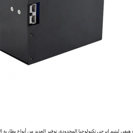
هيفي ليتيم إنرجي تكنولوجيا المحدودة
، توفير العديد من أنواع بطارية 