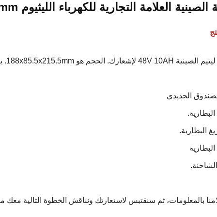
ينية العلامة التجارية للكهرباء الليثيوم 48V 10AH 188x85.5x215.5mm
ج
188x85.5x215.5m. يرجى ملاحظة أننا نؤكد بطارية ليتيم وفقا للنقاط أدناه.
امنا بالمعلومات، ثم سنقتبس لاستعارتك ونناقش الخطوة التالية معك مع