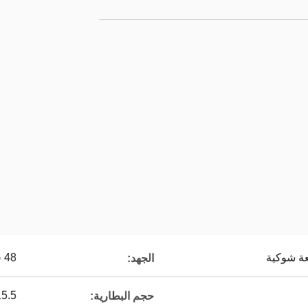
عة شوكية
48 فولت
الجهد:
15.5
حجم البطارية: