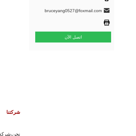
bruceyang0527@foxmail.com
اتصل الآن
شركتنا
نحن،
شركة 