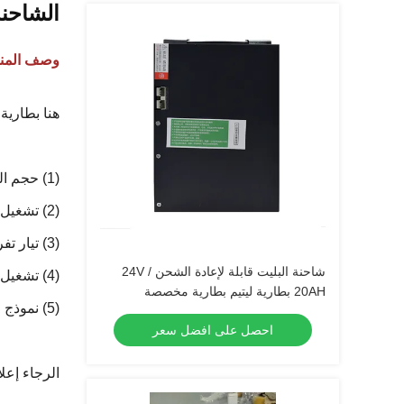
الشاحنة الص
وصف المنت
هنا بطارية ليتيم الصينية 48V 10AH لإشعارك. الحجم هو m
(1) حجم الصندوق الحديدي
(2) تشغيل البطارية.
(3) تيار تفريغ البطارية.
شاحنة البليت قابلة لإعادة الشحن 24V /
(4) تشغيل البطارية
20AH بطارية ليتيم بطارية مخصصة
(5) نموذج الشاحنة.
احصل على افضل سعر
الرجاء إعل