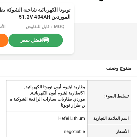
تويوتا الكهربائية شاحنة الشوكة بط
الموردين 51.2V 404AH
MOQ：قابل للتفاوض
الأسعا
افضل سعر
منتوج وصف
بطارية ليثيوم أيون تويوتا الكهربائية
,
51بطارية ليثيوم أيون الكهربائية
,
تسليط الضوء:
موردي بطاريات سيارات الرافعة الشوكية م
ن طراز تويوتا
اسم العلامة التجارية
Hefei Lithium
الأسعار
negotiable