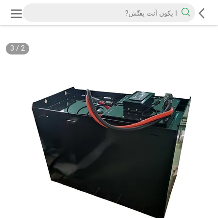
3
/
2