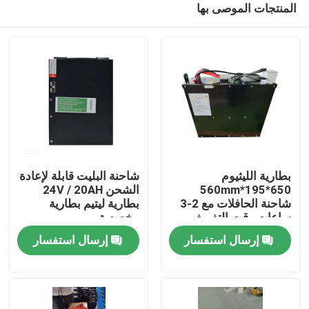
المنتجات الموصى بها
بطارية الليثيوم
شاحنة البليت قابلة لإعادة
650*195*560mm
الشحن 24V / 20AH
شاحنة الحافلات مع 2-3
بطارية ليتيم بطارية
ساعات وقت التفريغ
مخصصة
بيت
للعمليات
إرسال استفسار
إرسال استفسار
منتجات
معلومات عنا