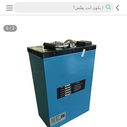
5
/
2