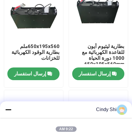
جولة في المعمل
رقابة جودة
بطارية ليثيوم أيون
650x195x560ملم
للقاعدة الكهربائية مع
بطارية الوقود الكهربائية
اطلب اقتباس
1000 دورة الحياة
للخزانات
650x195x560mm
بطارية الليثيوم رافعة شوكية
إرسال استفسار
إرسال استفسار
بطارية ليثيوم أيون رافعة شوكية كهربائية
Cindy Shi
48 فولت بطارية ليثيوم أيون لفورت
بطارية شاحنة البليت
9:22 AM