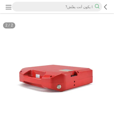
2
/
2