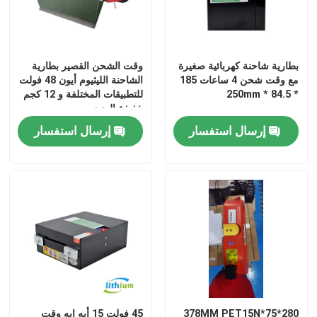
بطارية شاحنة كهربائية صغيرة
وقت الشحن القصير بطارية
مع وقت شحن 4 ساعات 185
الشاحنة الليثيوم أيون 48 فولت
* 84.5 * 250mm
للتطبيقات المختلفة و 12 كجم
خفيفة الوزن
إرسال استفسار
إرسال استفسار
280*75*378MM PET15N
45 فولت 15 أيه إيه وقت