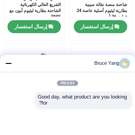
شاحنة منصة نقالة صينية
التفريغ العالي الكهربائية
بطارية ليثيوم أصلية خاصة 24
الشاحنة بطارية ليثيوم أيون مع
فولت 36 أمبير
BMS
إرسال استفسار
إرسال استفسار
Bruce Yang
6:03 PM
Good day, what product are you looking 
for?
بطارية الرفع الكهربائية 48
15Ah سعة الكهربائية الشاحنة
فولت مثالية للشاحنات
الكهربائية بطارية ليثيوم أيون
الشوكية الكهربائية التي تدعم
175 * 85 * 210mm الأسود
إدارة الطاقة وساعات التشغيل
الممتدة في الخدمات
إرسال استفسار
إرسال استفسار
اللوجستية